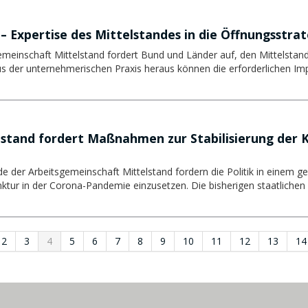
– Expertise des Mittelstandes in die Öffnungsstra
gemeinschaft Mittelstand fordert Bund und Länder auf, den Mittelstand
s der unternehmerischen Praxis heraus können die erforderlichen Imp
stand fordert Maßnahmen zur Stabilisierung der K
e der Arbeitsgemeinschaft Mittelstand fordern die Politik in einem 
unktur in der Corona-Pandemie einzusetzen. Die bisherigen staatlichen 
2
3
4
5
6
7
8
9
10
11
12
13
14