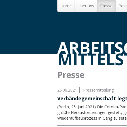
Home
Über uns
Presse
Posi
ARBEIT
MITTEL
Presse
25.06.2021
Pressemitteilung
Verbändegemeinschaft legt
(Berlin, 25. Juni 2021) Die Corona-Pa
größte Herausforderungen gestellt, 
Wiederaufbauprozess in Gang zu setze